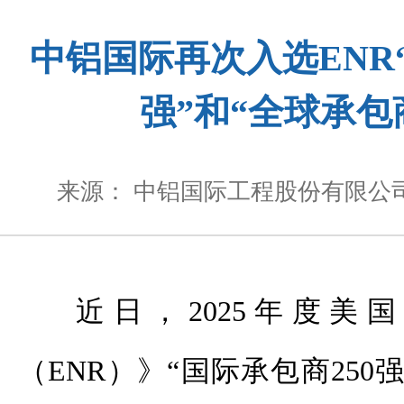
中铝国际再次入选ENR“
强”和“全球承包商
来源： 中铝国际工程股份有限公
近日，
2025
年度美国
（
ENR
）》“国际承包商
250
强