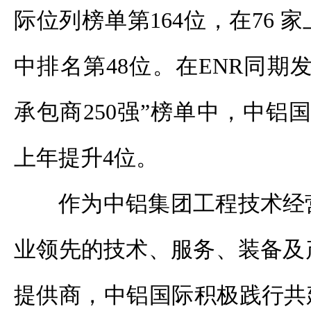
际位列榜单第
164
位，在
76
家
中排名第
48
位。在
ENR
同期
承包商
250
强”榜单中，中铝
上年提升
4
位。
作为中铝集团工程技术经
业领先的技术、服务、装备及
提供商，中铝国际积极践行共