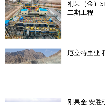
刚果（金）SI
二期工程
厄立特里亚 
刚果金 安胜矿