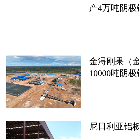
产4万吨阴极铜
金浔刚果（金
10000吨阴极
尼日利亚铝